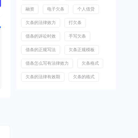
融资
电子欠条
个人借贷
欠条的法律效力
打欠条
借条的诉讼时效
手写欠条
借条的正规写法
欠条正规模板
借条怎么写有法律效力
欠条格式
欠条的法律有效期
欠条的格式