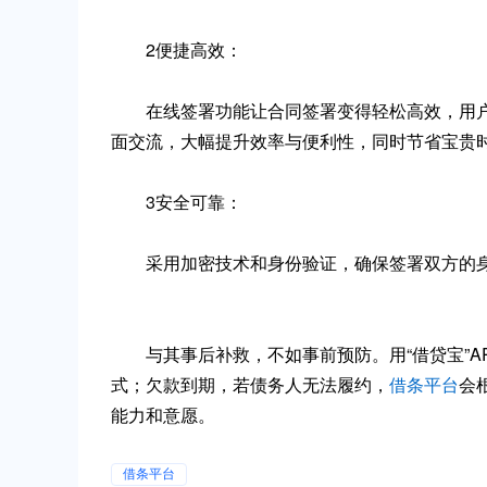
2便捷高效：
在线签署功能让合同签署变得轻松高效，用户
面交流，大幅提升效率与便利性，同时节省宝贵
3安全可靠：
采用加密技术和身份验证，确保签署双方的身
与其事后补救，不如事前预防。用“借贷宝”AP
式；欠款到期，若债务人无法履约，
借条平台
会
能力和意愿。
借条平台