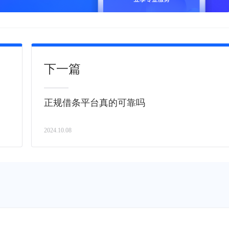
下一篇
正规借条平台真的可靠吗
2024.10.08