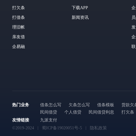
打欠条
下载APP
企
打借条
新闻资讯
员
理旧帐
发
亲友借
企
企易融
联
热门业务
借条怎么写
欠条怎么写
借条模板
货款欠
民间借贷
个人借贷
民间借贷利息
打欠条
友情链接
九派支付
©2019-2024
蜀ICP备19020051号-5
隐私政策