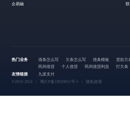
企易融
联
热门业务
借条怎么写
欠条怎么写
借条模板
货款欠
民间借贷
个人借贷
民间借贷利息
打欠条
友情链接
九派支付
©2019-2024
蜀ICP备19020051号-5
隐私政策