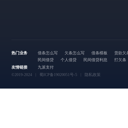
热门业务
借条怎么写
欠条怎么写
借条模板
货款欠
民间借贷
个人借贷
民间借贷利息
打欠条
友情链接
九派支付
©2019-2024
蜀ICP备19020051号-5
隐私政策