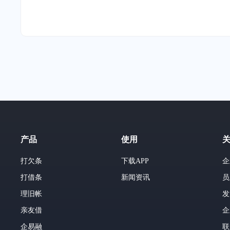
产品
使用
打欠条
下载APP
企
打借条
新闻资讯
员
理旧帐
发
亲友借
企
企易融
联