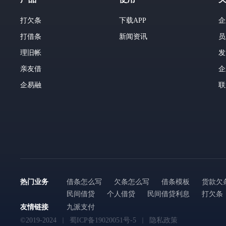
打欠条
下载APP
企
打借条
新闻资讯
员
理旧帐
发
亲友借
企
企易融
联
热门业务
借条怎么写
欠条怎么写
借条模板
货款欠
民间借贷
个人借贷
民间借贷利息
打欠条
友情链接
九派支付
©2019-2024
蜀ICP备19020051号-5
隐私政策