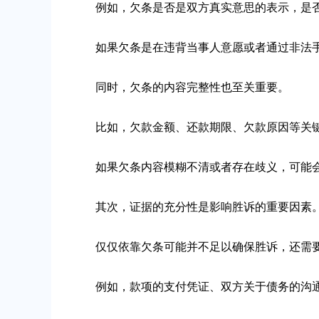
例如，欠条是否是双方真实意思的表示，是否
如果欠条是在违背当事人意愿或者通过非法手
同时，欠条的内容完整性也至关重要。
比如，欠款金额、还款期限、欠款原因等关键
如果欠条内容模糊不清或者存在歧义，可能会
其次，证据的充分性是影响胜诉的重要因素
仅仅依靠欠条可能并不足以确保胜诉，还需要
例如，款项的支付凭证、双方关于债务的沟通