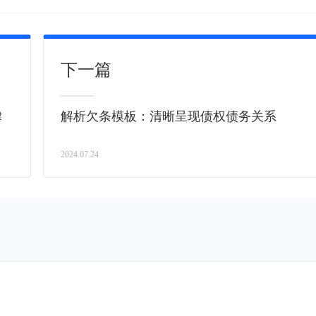
下一篇
律
解析欠条模板：清晰呈现债权债务关系
2024.07.24