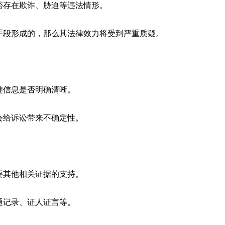
存在欺诈、胁迫等违法情形。
段形成的，那么其法律效力将受到严重质疑。
信息是否明确清晰。
给诉讼带来不确定性。
。
其他相关证据的支持。
记录、证人证言等。