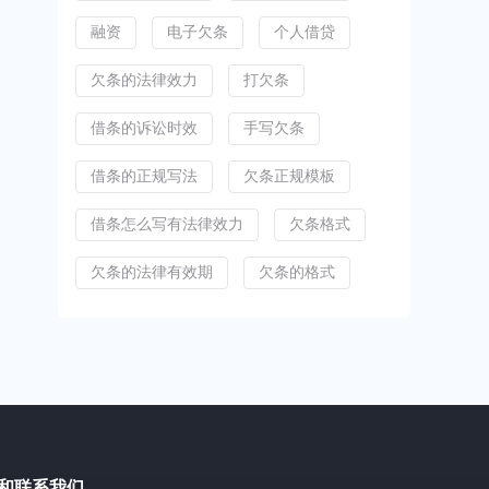
融资
电子欠条
个人借贷
欠条的法律效力
打欠条
借条的诉讼时效
手写欠条
借条的正规写法
欠条正规模板
借条怎么写有法律效力
欠条格式
欠条的法律有效期
欠条的格式
和联系我们