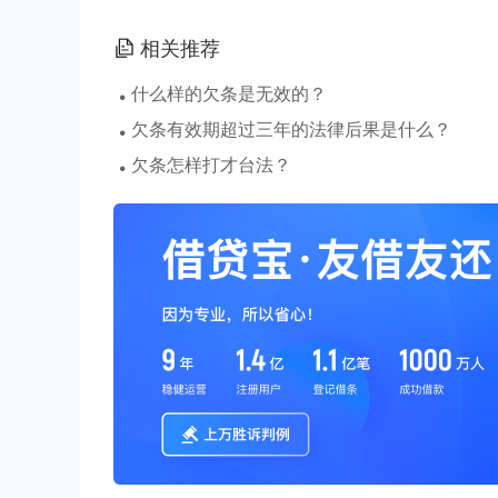
相关推荐
·
什么样的欠条是无效的？
·
欠条有效期超过三年的法律后果是什么？
·
欠条怎样打才台法？