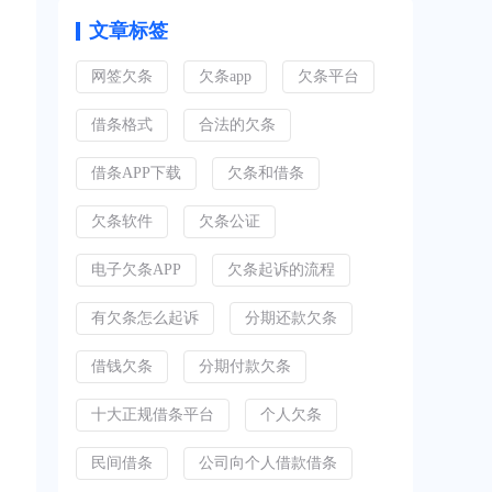
文章标签
网签欠条
欠条app
欠条平台
借条格式
合法的欠条
借条APP下载
欠条和借条
欠条软件
欠条公证
电子欠条APP
欠条起诉的流程
有欠条怎么起诉
分期还款欠条
借钱欠条
分期付款欠条
十大正规借条平台
个人欠条
民间借条
公司向个人借款借条