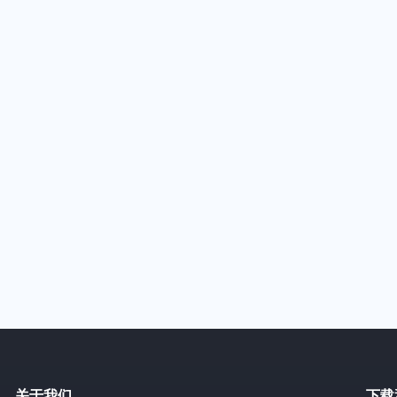
关于我们
下载