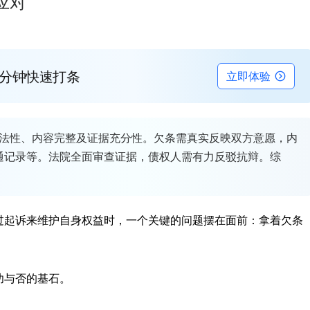
应对
1分钟快速打条
立即体验
法性、内容完整及证据充分性。欠条需真实反映双方意愿，内
通记录等。法院全面审查证据，债权人需有力反驳抗辩。综
过起诉来维护自身权益时，一个关键的问题摆在面前：拿着欠条
与否的基石。