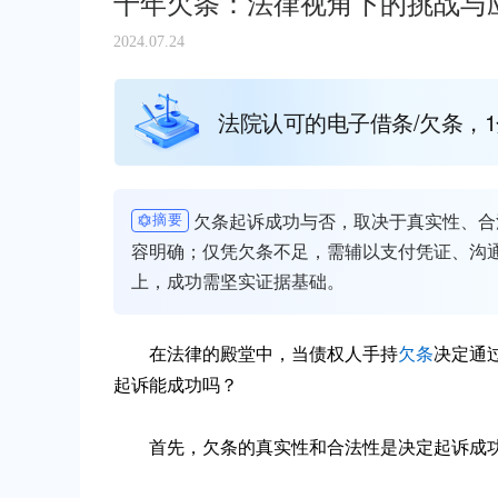
十年欠条：法律视角下的挑战与
2024.07.24
法院认可的电子借条/欠条，
摘要
欠条起诉成功与否，取决于真实性、合
容明确；仅凭欠条不足，需辅以支付凭证、沟
上，成功需坚实证据基础。
在法律的殿堂中，当债权人手持
欠条
决定通
起诉能成功吗？
首先，欠条的真实性和合法性是决定起诉成功