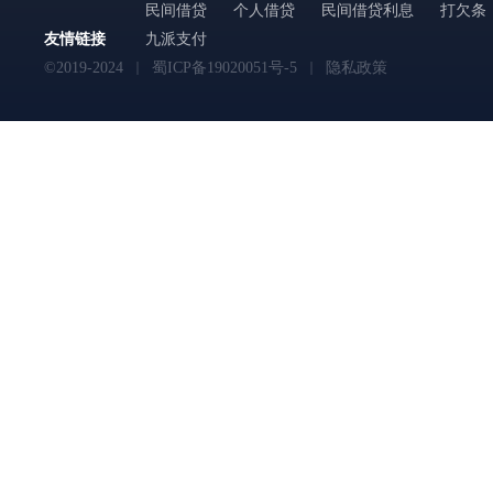
民间借贷
个人借贷
民间借贷利息
打欠条
友情链接
九派支付
©2019-2024
蜀ICP备19020051号-5
隐私政策