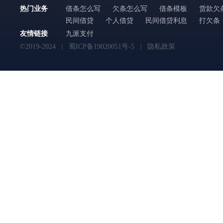
热门业务
借条怎么写
欠条怎么写
借条模板
货款欠
民间借贷
个人借贷
民间借贷利息
打欠条
友情链接
九派支付
©2019-2024
蜀ICP备19020051号-5
隐私政策