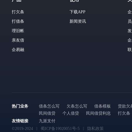
打欠条
下载APP
企
打借条
新闻资讯
员
理旧帐
发
亲友借
企
企易融
联
热门业务
借条怎么写
欠条怎么写
借条模板
货款欠
民间借贷
个人借贷
民间借贷利息
打欠条
友情链接
九派支付
©2019-2024
蜀ICP备19020051号-5
隐私政策