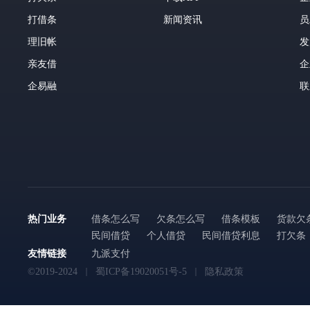
打借条
新闻资讯
员
理旧帐
发
亲友借
企
企易融
联
热门业务
借条怎么写
欠条怎么写
借条模板
货款欠
民间借贷
个人借贷
民间借贷利息
打欠条
友情链接
九派支付
©2019-2024
蜀ICP备19020051号-5
隐私政策