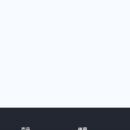
产品
使用