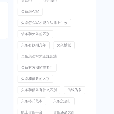
借款条
电子借条
欠条怎么写
欠条怎么写才能在法律上生效
借条和欠条的区别
欠条有效期几年
欠条模板
欠条怎么写才正规合法
欠条有效期的重要性
欠条和借条的区别
欠条和借条有什么区别
借钱借条
欠条格式范本
欠条怎么打
线上借条平台
借条还是欠条