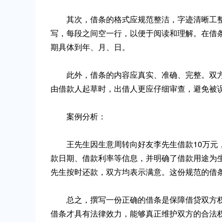
其次，借条的格式应规范整洁，字迹清晰工整。
写，每段之间空一行，以便于阅读和理解。在借
期具体到年、月、日。
此外，借条的内容应真实、准确、完整。双方
由借款人起草时，出借人更应仔细审查，避免被
案例分析：
王先生因生意周转向好友李先生借款10万元，
款日期、借款利率等信息，并明确了借款用途为
先生按时还款，双方均表示满意。这份规范的借
总之，撰写一份正确的借条是保障借贷双方权
借条才具有法律效力，能够真正维护双方的合法