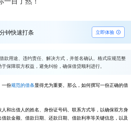
你一目了然！
1分钟快速打条
立即体验
借款用途、违约责任、解决方式，并签名确认。格式应规范整
助于保障双方权益，避免纠纷，确保借贷顺利进行。
，一份
规范的借条
显得尤为重要。那么，如何撰写一份正确的借
人和出借人的姓名、身份证号码、联系方式等，以确保双方身
出借款金额、借款日期、还款日期、借款利率等关键信息，以及