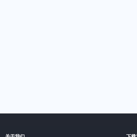
关于我们
下载