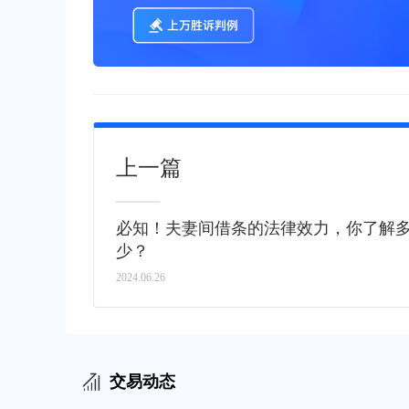
上一篇
必知！夫妻间借条的法律效力，你了解
少？
2024.06.26
交易动态