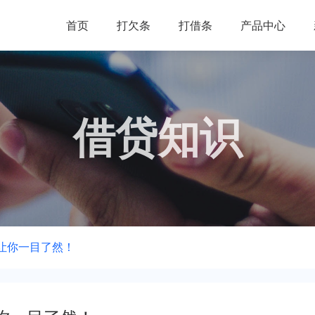
首页
打欠条
打借条
产品中心
借贷知识
让你一目了然！