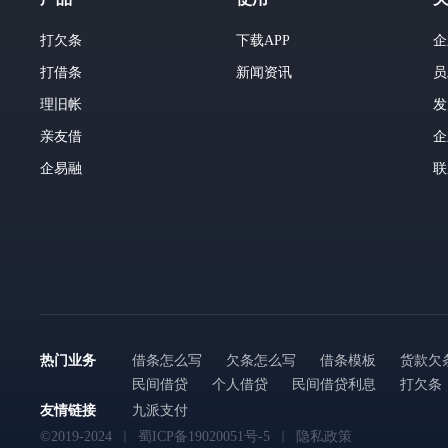
打欠条
下载APP
企
打借条
新闻资讯
员
理旧帐
发
亲友借
企
企易融
联
热门业务
借条怎么写
欠条怎么写
借条模板
货款欠
民间借贷
个人借贷
民间借贷利息
打欠条
友情链接
九派支付
©2019-2024
蜀ICP备19020051号-5
隐私政策