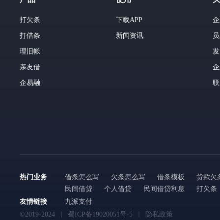
打欠条
下载APP
企
打借条
新闻资讯
员
理旧帐
发
亲友借
企
企易融
联
热门业务
借条怎么写
欠条怎么写
借条模板
货款欠
民间借贷
个人借贷
民间借贷利息
打欠条
友情链接
九派支付
©2019-2024
蜀ICP备19020051号-5
隐私政策