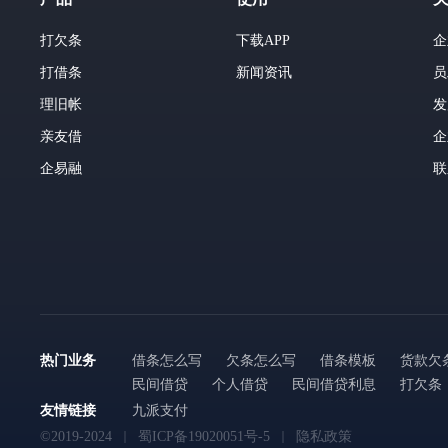
打欠条
下载APP
企
打借条
新闻资讯
员
理旧帐
发
亲友借
企
企易融
联
热门业务
借条怎么写
欠条怎么写
借条模板
货款欠
民间借贷
个人借贷
民间借贷利息
打欠条
友情链接
九派支付
©2019-2024
蜀ICP备19020051号-5
隐私政策