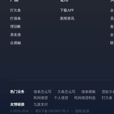
打欠条
下载APP
企
打借条
新闻资讯
员
理旧帐
发
亲友借
企
企易融
联
热门业务
借条怎么写
欠条怎么写
借条模板
货款欠
民间借贷
个人借贷
民间借贷利息
打欠条
友情链接
九派支付
©2019-2024
蜀ICP备19020051号-5
隐私政策