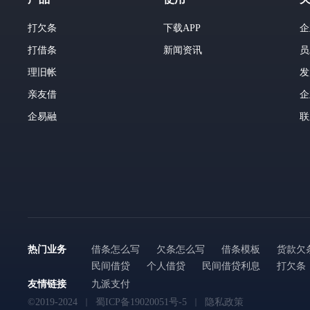
打欠条
下载APP
企
打借条
新闻资讯
员
理旧帐
发
亲友借
企
企易融
联
热门业务
借条怎么写
欠条怎么写
借条模板
货款欠
民间借贷
个人借贷
民间借贷利息
打欠条
友情链接
九派支付
©2019-2024
蜀ICP备19020051号-5
隐私政策