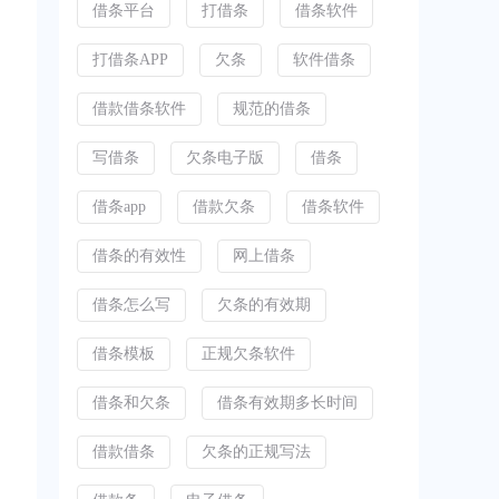
借条平台
打借条
借条软件
打借条APP
欠条
软件借条
借款借条软件
规范的借条
写借条
欠条电子版
借条
借条app
借款欠条
借条软件
借条的有效性
网上借条
借条怎么写
欠条的有效期
借条模板
正规欠条软件
借条和欠条
借条有效期多长时间
借款借条
欠条的正规写法