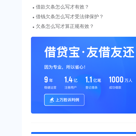
·
借款欠条怎么写才有效？
·
借钱欠条怎么写才受法律保护？
·
欠条怎么写才算正规有效？