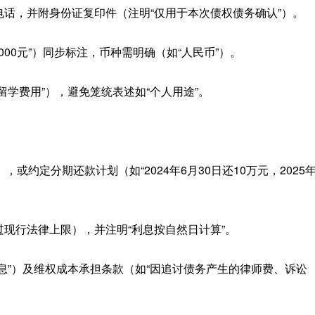
话，并附身份证复印件（注明“仅用于本次债权债务确认”）。
,000元”）同步标注，币种需明确（如“人民币”）。
学费用”），避免笼统表述如“个人用途”。
），或约定分期还款计划（如“2024年6月30日还10万元，2025
现行法律上限），并注明“利息按自然日计算”。
计息”）及维权成本承担条款（如“因追讨债务产生的律师费、诉讼