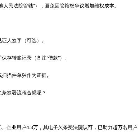
地人民法院管辖”），避免因管辖权争议增加维权成本。
见证人签字（可选）。
保存转账记录（备注“借款”）。
或扫描件单独作为证据。
欠条签署流程合规呢？
亿、企业用户4.3万，其电子欠条受法院认可，已助力超万名用户