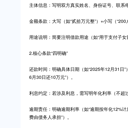
主体信息：写明双方真实姓名、身份证号、联系电
金额条款：大写（如“贰拾万元整”）+小写（“200
用途说明：简要注明借款用途（如“用于支付子女留
2.核心条款“四明确”
还款时间：明确具体日期（如“2025年12月31日”
6月30日还10万元”）。
利息约定：若涉及利息，需写明年化利率（不超过
逾期责任：明确逾期利率（如“逾期按年化12%
费由债务人承担”）。