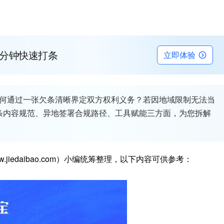
1分钟快速打条
立即体验
何通过一张欠条清晰界定双方权利义务？若因地域限制无法当
条内容规范、异地签署合规路径、工具赋能三方面，为您拆解
iedaibao.com）小编统筹整理，以下内容可供参考：