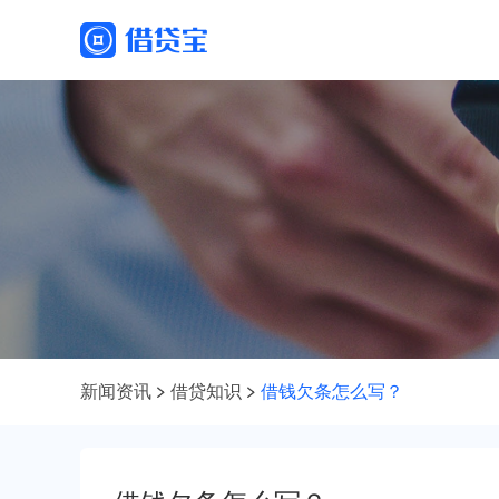
新闻资讯
借贷知识
借钱欠条怎么写？