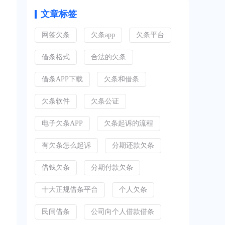
文章标签
网签欠条
欠条app
欠条平台
借条格式
合法的欠条
借条APP下载
欠条和借条
欠条软件
欠条公证
电子欠条APP
欠条起诉的流程
有欠条怎么起诉
分期还款欠条
借钱欠条
分期付款欠条
十大正规借条平台
个人欠条
民间借条
公司向个人借款借条