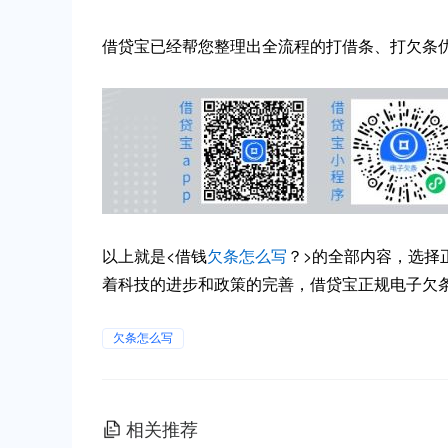
借贷宝已经帮您整理出全流程的打借条、打欠条优
以上就是<借钱
欠条怎么写
？>的全部内容，选择
着科技的进步和政策的完善，借贷宝正规电子欠
欠条怎么写
相关推荐