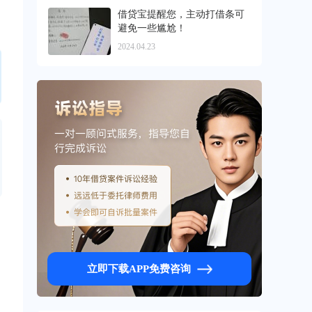
借贷宝提醒您，主动打借条可
避免一些尴尬！
2024.04.23
立即下载APP免费咨询