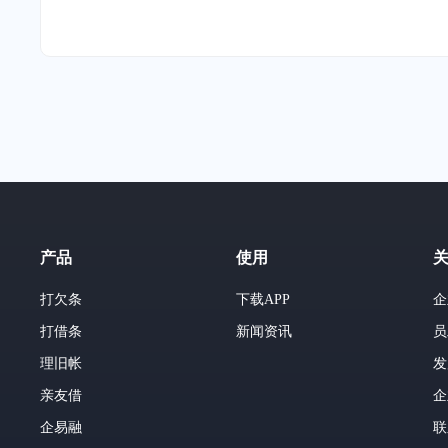
产品
使用
打欠条
下载APP
企
打借条
新闻资讯
员
理旧帐
发
亲友借
企
企易融
联