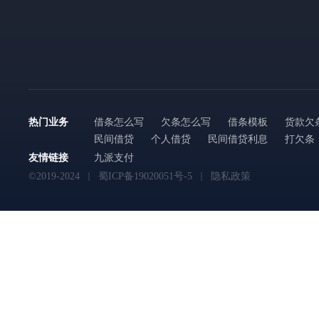
热门业务
借条怎么写
欠条怎么写
借条模板
货款欠
民间借贷
个人借贷
民间借贷利息
打欠条
友情链接
九派支付
©2019-2024
蜀ICP备19020051号-5
隐私政策