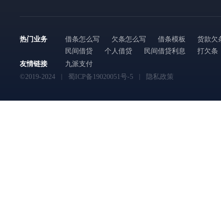
热门业务
借条怎么写
欠条怎么写
借条模板
货款欠
民间借贷
个人借贷
民间借贷利息
打欠条
友情链接
九派支付
©2019-2024
蜀ICP备19020051号-5
隐私政策