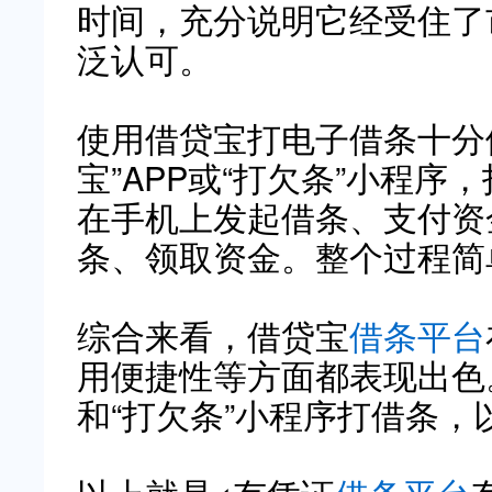
时间，充分说明它经受住了
泛认可。
使用借贷宝打电子借条十分
宝”APP或“打欠条”小程
在手机上发起借条、支付资
条、领取资金。整个过程简
综合来看，借贷宝
借条平台
用便捷性等方面都表现出色。
和“打欠条”小程序打借条