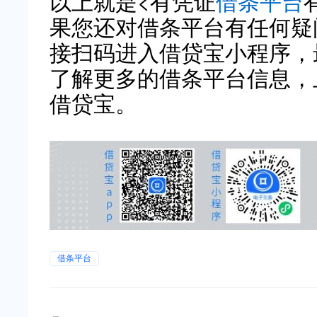
以上就是<有凭证
借条平台
果您还对借条平台有任何疑
接扫码进入借贷宝小程序，
了解更多的借条平台信息，
借贷宝。
借条平台