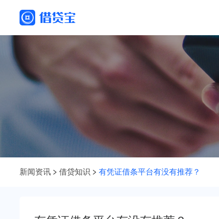
新闻资讯
借贷知识
有凭证借条平台有没有推荐？