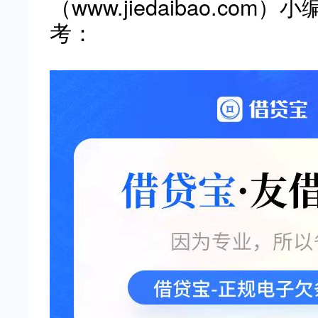
（www.jiedaibao.c
考：