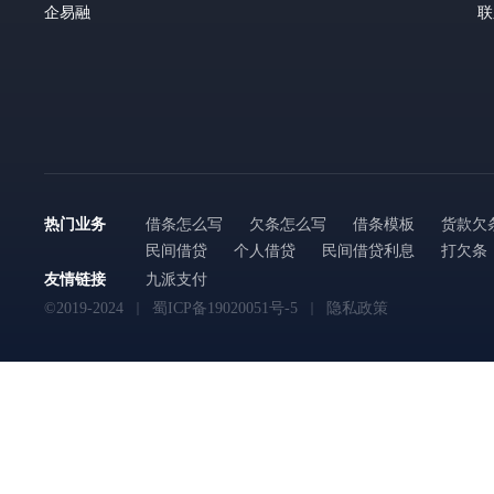
企易融
联
热门业务
借条怎么写
欠条怎么写
借条模板
货款欠
民间借贷
个人借贷
民间借贷利息
打欠条
友情链接
九派支付
©2019-2024
蜀ICP备19020051号-5
隐私政策