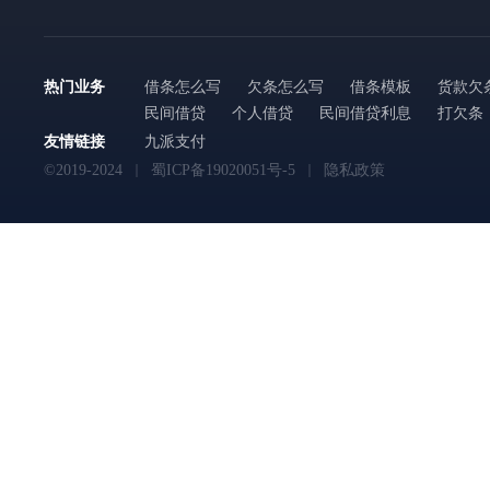
热门业务
借条怎么写
欠条怎么写
借条模板
货款欠
民间借贷
个人借贷
民间借贷利息
打欠条
友情链接
九派支付
©2019-2024
蜀ICP备19020051号-5
隐私政策