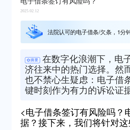
电子借条签订有风险吗？
2025.02.12
法院认可的电子借条/欠条，1分
在数字化浪潮下，电
摘要
济往来中的热门选择。然
也不禁心生疑虑：电子借
键时刻作为有力的诉讼证
<电子借条签订有风险吗？
据？接下来，我们将针对这