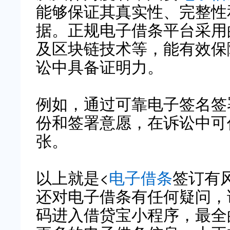
能够保证其真实性、完整性
据。正规电子借条平台采用
及区块链技术等，能有效保
讼中具备证明力。
例如，通过可靠电子签名签
份和签署意愿，在诉讼中可
张。
以上就是<
电子借条
签订有
还对电子借条有任何疑问，
码进入借贷宝小程序，最全