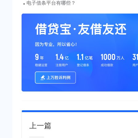
·
电子借条平台有哪些？
上一篇