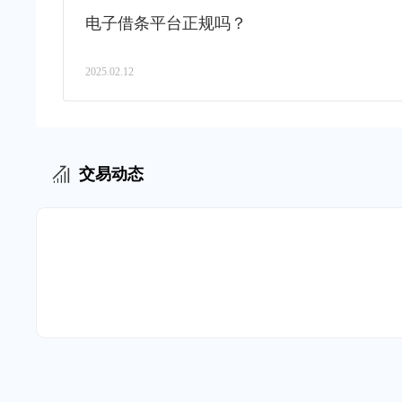
电子借条平台正规吗？
2025.02.12
交易动态