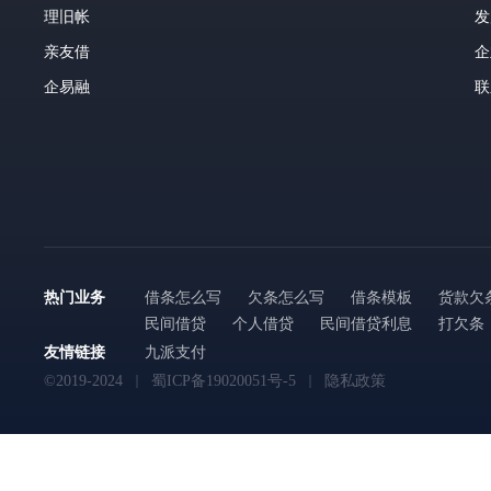
理旧帐
发
亲友借
企
企易融
联
热门业务
借条怎么写
欠条怎么写
借条模板
货款欠
民间借贷
个人借贷
民间借贷利息
打欠条
友情链接
九派支付
©2019-2024
蜀ICP备19020051号-5
隐私政策