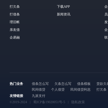
打欠条
下载APP
企
打借条
新闻资讯
员
理旧帐
发
亲友借
企
企易融
联
热门业务
借条怎么写
欠条怎么写
借条模板
货款欠
民间借贷
个人借贷
民间借贷利息
打欠条
友情链接
九派支付
©2019-2024
蜀ICP备19020051号-5
隐私政策