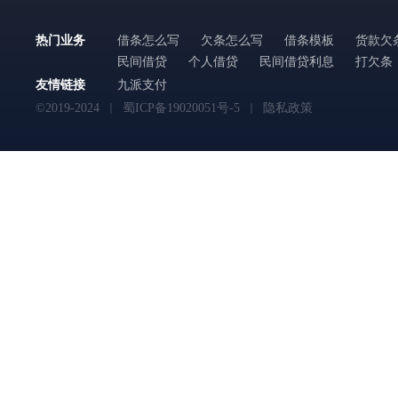
热门业务
借条怎么写
欠条怎么写
借条模板
货款欠
民间借贷
个人借贷
民间借贷利息
打欠条
友情链接
九派支付
©2019-2024
蜀ICP备19020051号-5
隐私政策