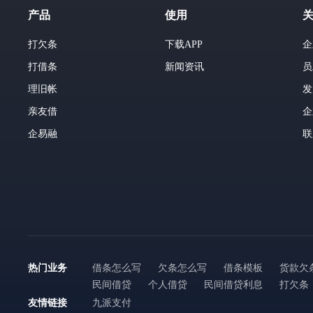
产品
使用
打欠条
下载APP
企
打借条
新闻资讯
员
理旧帐
发
亲友借
企
企易融
联
热门业务
借条怎么写
欠条怎么写
借条模板
货款欠
民间借贷
个人借贷
民间借贷利息
打欠条
友情链接
九派支付