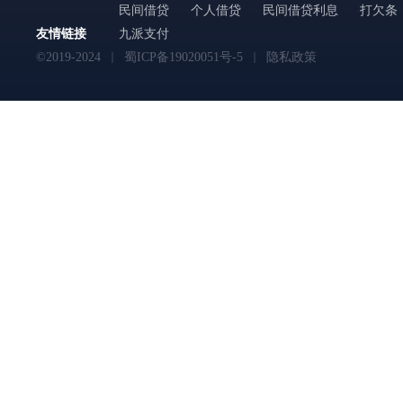
民间借贷
个人借贷
民间借贷利息
打欠条
友情链接
九派支付
©2019-2024
蜀ICP备19020051号-5
隐私政策