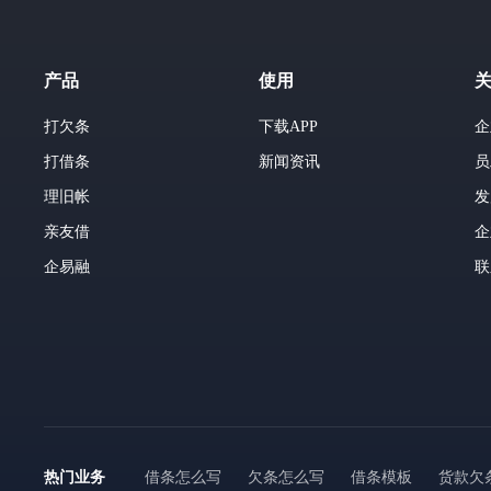
产品
使用
打欠条
下载APP
企
打借条
新闻资讯
员
理旧帐
发
亲友借
企
企易融
联
热门业务
借条怎么写
欠条怎么写
借条模板
货款欠