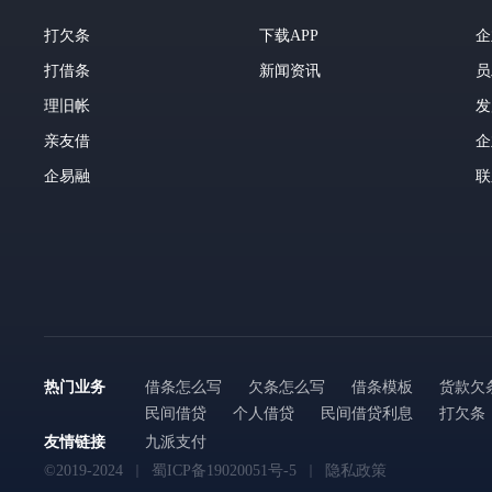
打欠条
下载APP
企
打借条
新闻资讯
员
理旧帐
发
亲友借
企
企易融
联
热门业务
借条怎么写
欠条怎么写
借条模板
货款欠
民间借贷
个人借贷
民间借贷利息
打欠条
友情链接
九派支付
©2019-2024
蜀ICP备19020051号-5
隐私政策