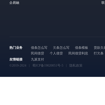
企易融
联
热门业务
借条怎么写
欠条怎么写
借条模板
货款欠
民间借贷
个人借贷
民间借贷利息
打欠条
友情链接
九派支付
©2019-2024
蜀ICP备19020051号-5
隐私政策