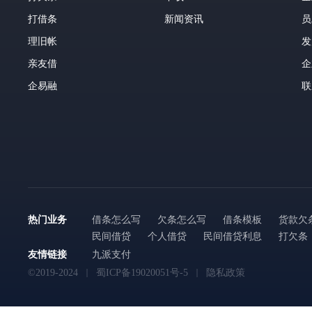
打借条
新闻资讯
员
理旧帐
发
亲友借
企
企易融
联
热门业务
借条怎么写
欠条怎么写
借条模板
货款欠
民间借贷
个人借贷
民间借贷利息
打欠条
友情链接
九派支付
©2019-2024
蜀ICP备19020051号-5
隐私政策