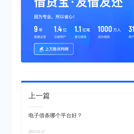
上一篇
电子借条哪个平台好？
2025.02.12