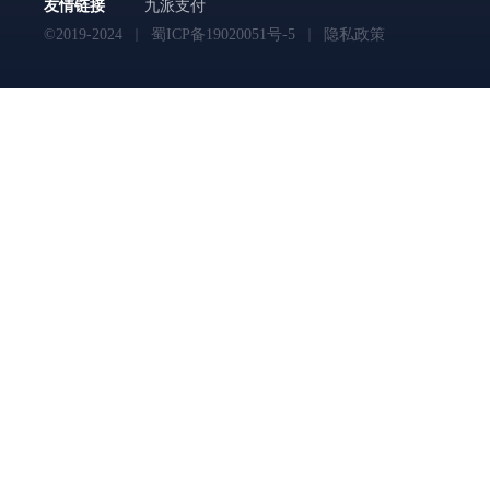
友情链接
九派支付
©2019-2024
蜀ICP备19020051号-5
隐私政策