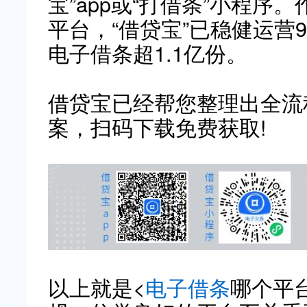
宝”app或“打借条”小程序
平台，“借贷宝”已稳健运营
电子借条超1.1亿份。
借贷宝已经帮您整理出全流
案，扫码下载免费获取!
以上就是<
电子借条
哪个平