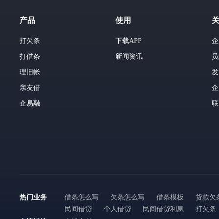
产品
使用
打欠条
下载APP
企
打借条
新闻资讯
员
理旧帐
发
亲友借
企
企易融
联
热门业务
借条怎么写
欠条怎么写
借条模板
货款欠
民间借贷
个人借贷
民间借贷利息
打欠条