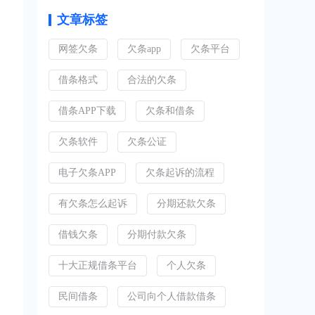
文章标签
网签欠条
欠条app
欠条平台
借条格式
合法的欠条
借条APP下载
欠条和借条
欠条软件
欠条公证
电子欠条APP
欠条起诉的流程
有欠条怎么起诉
分期还款欠条
借钱欠条
分期付款欠条
十大正规借条平台
个人欠条
民间借条
公司向个人借款借条