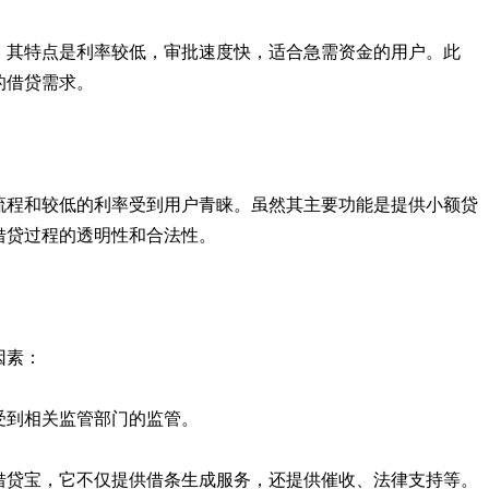
。其特点是利率较低，审批速度快，适合急需资金的用户。此
的借贷需求。
流程和较低的利率受到用户青睐。虽然其主要功能是提供小额贷
借贷过程的透明性和合法性。
因素：
受到相关监管部门的监管。
借贷宝，它不仅提供借条生成服务，还提供催收、法律支持等。