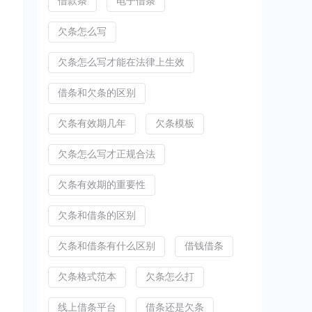
借款条
电子借条
欠条怎么写
欠条怎么写才能在法律上生效
借条和欠条的区别
欠条有效期几年
欠条模板
欠条怎么写才正规合法
欠条有效期的重要性
欠条和借条的区别
欠条和借条有什么区别
借钱借条
欠条格式范本
欠条怎么打
线上借条平台
借条还是欠条