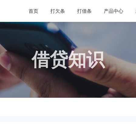
首页
打欠条
打借条
产品中心
借贷知识