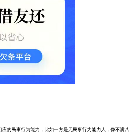
备相应的民事行为能力，比如一方是无民事行为能力人，像不满八