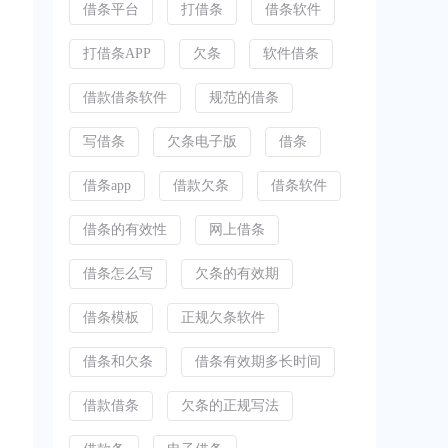
借条平台
打借条
借条软件
打借条APP
欠条
软件借条
借款借条软件
规范的借条
写借条
欠条电子版
借条
借条app
借款欠条
借条软件
借条的有效性
网上借条
借条怎么写
欠条的有效期
借条模板
正规欠条软件
借条和欠条
借条有效期多长时间
借款借条
欠条的正规写法