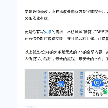
要是必须修改，应在涂改处由双方签字或按手印
欠条依然有效。
要是你有写
欠条
的需求，不妨试试“借贷宝”AP
还有借条即时传输功能，并且能云端存储。让借
以上就是<怎样的欠条是无效的？>的全部内容，
入借贷宝小程序，最全的流程、最安全的平台。