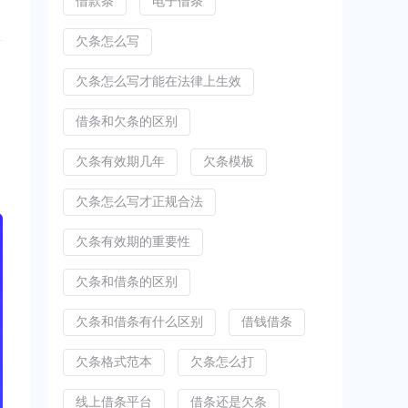
借款条
电子借条
欠条怎么写
欠条怎么写才能在法律上生效
借条和欠条的区别
欠条有效期几年
欠条模板
欠条怎么写才正规合法
欠条有效期的重要性
欠条和借条的区别
欠条和借条有什么区别
借钱借条
欠条格式范本
欠条怎么打
线上借条平台
借条还是欠条