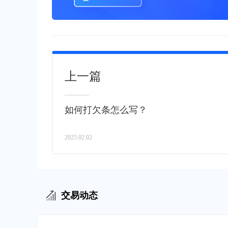
上一篇
如何打欠条怎么写？
2025.02.02
交易动态