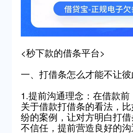
<秒下款的借条平台>
一、打借条怎么才能不让彼
1.提前沟通理念：在借款
关于借款打借条的看法，比
纷的案例，让对方明白打借
不信任，提前营造良好的沟