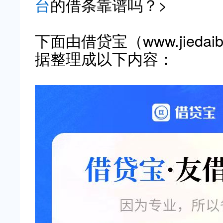
台
的借条靠谱吗？>
下面由借贷宝（www.jieda
据整理成以下内容：