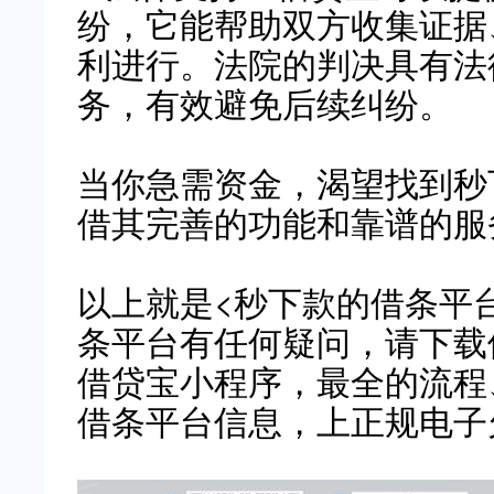
纷，它能帮助双方收集证据
利进行。法院的判决具有法
务，有效避免后续纠纷。
当你急需资金，渴望找到秒
借其完善的功能和靠谱的服
以上就是<秒下款的借条平
条平台有任何疑问，请下载
借贷宝小程序，最全的流程
借条平台信息，上正规电子