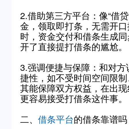
2.借助第三方平台：像“借贷
金，领取即打条，无需开口
时，资金交付和借条生成同
开了直接提打借条的尴尬。
3.强调便捷与保障：和对方
捷性，如不受时间空间限制
其能保障双方权益，在出现
更容易接受打借条这件事。
二、
借条平台
的借条靠谱吗