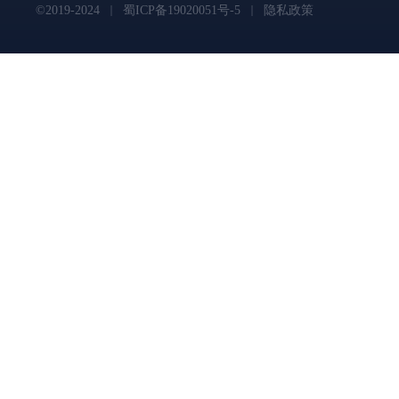
©2019-2024
蜀ICP备19020051号-5
隐私政策