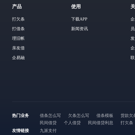
产品
使用
打欠条
下载APP
企
打借条
新闻资讯
员
理旧帐
发
亲友借
企
企易融
联
热门业务
借条怎么写
欠条怎么写
借条模板
货款欠
民间借贷
个人借贷
民间借贷利息
打欠条
友情链接
九派支付