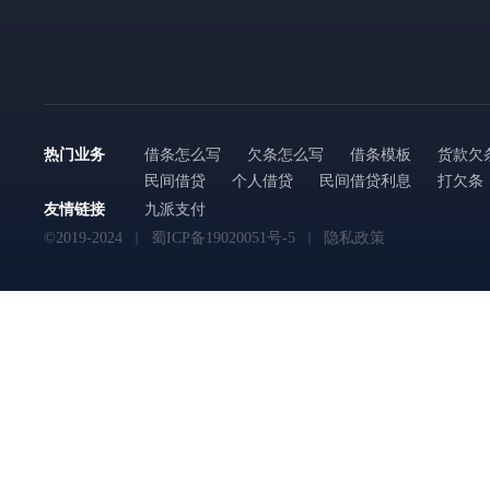
热门业务
借条怎么写
欠条怎么写
借条模板
货款欠
民间借贷
个人借贷
民间借贷利息
打欠条
友情链接
九派支付
©2019-2024
蜀ICP备19020051号-5
隐私政策