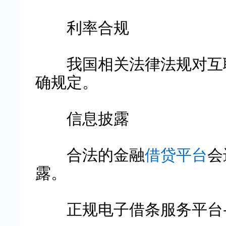
利率合规
我国相关法律法规对互
确规定。
信息披露
合法的金融
借贷平台
会
露。
正规电子借条服务平台