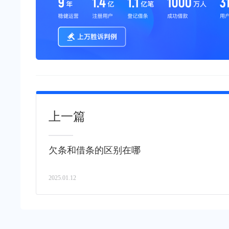
上一篇
欠条和借条的区别在哪
2025.01.12