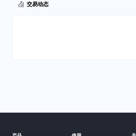
交易动态
产品
使用