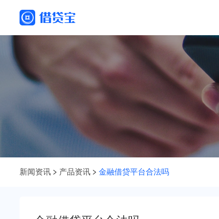
新闻资讯
产品资讯
金融借贷平台合法吗