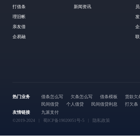
打借条
新闻资讯
员
理旧帐
发
亲友借
企
企易融
联
热门业务
借条怎么写
欠条怎么写
借条模板
货款欠
民间借贷
个人借贷
民间借贷利息
打欠条
友情链接
九派支付
©2019-2024
蜀ICP备19020051号-5
隐私政策